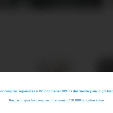
COMPRE AHORA
or compras superiores a 150.000 tienes 10% de descuento y envió gratui
Recuerda que las compras inferiores a 150.000 no cubre envió
BAÑOS
BAÑOS
a Fría
Grifería Lavamanos
Rejilla 